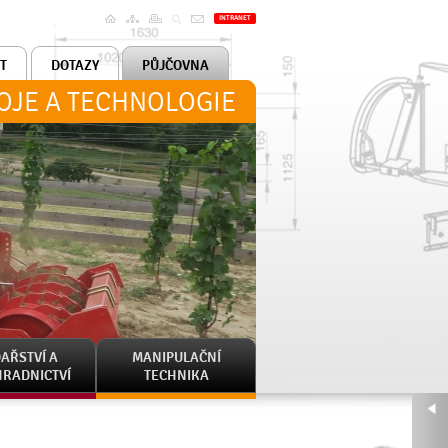
Úvod
Tisk
INTRANET
Mapa
H
Přeposlat
stránek
e-
mailem
T
DOTAZY
PŮJČOVNA
ROJE A TECHNOLOGIE
AŘSTVÍ A
MANIPULAČNÍ
HRADNICTVÍ
TECHNIKA