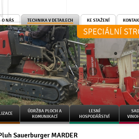
O NÁS
TECHNIKA V DETAILECH
KE STAŽENÍ
KONTAK
SPECIÁLNÍ ST
ÚDRŽBA PLOCH A
LESNÍ
SAD
LIZACE
KOMUNIKACÍ
HOSPODÁŘSTVÍ
VINO
Pluh Sauerburger MARDER