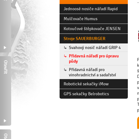
Jednoosé nosiče nářadí Rapid
Mulčovače Humus
Kotoučové štěpkovače JENSEN
Stroje SAUERBURGER
Svahový nosič nářadí GRIP 4
Přídavná nářadí pro úpravu
půdy
Otevřít
k
Přídavná nářadí pro
š
vinohradnictví a sadařství
Robotické sekačky iMow
n
GPS sekačky Belrobotics
p
T
y