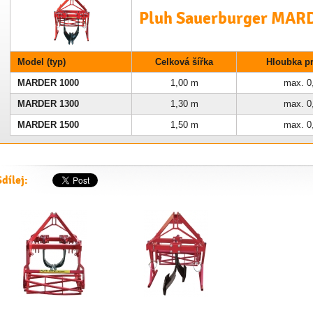
Pluh Sauerburger MAR
Model (typ)
Celková šířka
Hloubka p
MARDER 1000
1,00 m
max. 0
MARDER 1300
1,30 m
max. 0
MARDER 1500
1,50 m
max. 0
Sdílej: